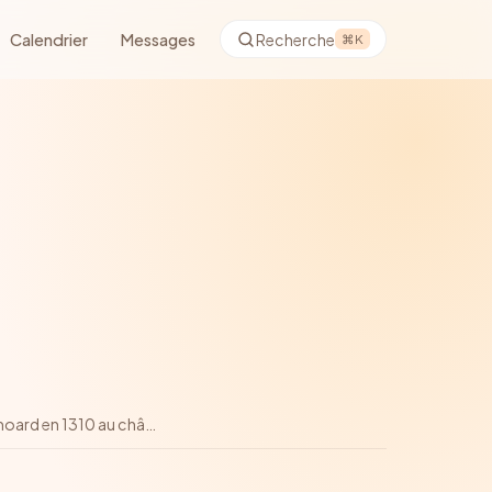
Calendrier
Messages
Recherche
⌘K
moard en 1310 au châ
…