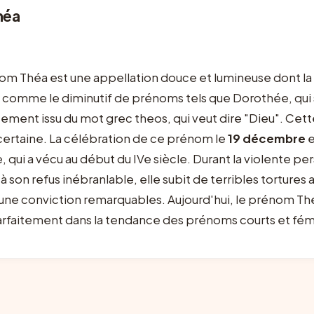
héa
nom Théa est une appellation douce et lumineuse dont la
 comme le diminutif de prénoms tels que Dorothée, qui s
ectement issu du mot grec
theos
, qui veut dire "Dieu". Ce
certaine. La célébration de ce prénom le
19 décembre
e
 qui a vécu au début du IVe siècle. Durant la violente pe
 son refus inébranlable, elle subit de terribles tortures
ne conviction remarquables. Aujourd'hui, le prénom Théa
parfaitement dans la tendance des prénoms courts et fém