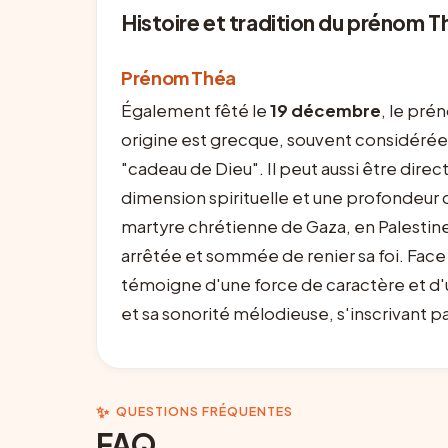
Histoire et tradition du prénom
T
Prénom Théa
Également fêté le
19 décembre
, le pré
origine est grecque, souvent considérée
"cadeau de Dieu". Il peut aussi être dir
dimension spirituelle et une profondeur 
martyre chrétienne de Gaza, en Palestine,
arrêtée et sommée de renier sa foi. Face à
témoigne d'une force de caractère et d'u
et sa sonorité mélodieuse, s'inscrivant 
✨
QUESTIONS FRÉQUENTES
FAQ