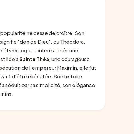
 popularité ne cesse de croître. Son
ignifie "don de Dieu", ou Théodora,
tte étymologie confère à Théa une
st liée à
Sainte Théa
, une courageuse
rsécution de l'empereur Maximin, elle fut
 avant d'être exécutée. Son histoire
 séduit par sa simplicité, son élégance
inins.