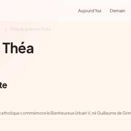
Aujourd'hui
Demain
e
/
Fête du prénom Théa
 Théa
te
se catholique commémore le Bienheureux Urbain V, né Guillaume de Gri