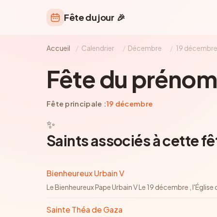
Fête du jour
🎉
Accueil
/
Calendrier
/
Décembre
/
19 décembr
Fête du prénom
Fête principale :
19 décembre
✨
Saints associés à cette fê
Bienheureux Urbain V
Le Bienheureux Pape Urbain V Le 19 décembre , l'Égli
Sainte Théa de Gaza