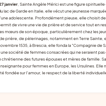
27 janvier
, Sainte Angèle Mérici est une figure spirituell
du lac de Garde en Italie, elle vécut une jeunesse marqu
qu'une adolescente. Profondément pieuse, elle choisit de
 permit de vivre une vie de prière et de service tout en r
es mœurs de son époque, particulièrement chez les jeune
 de prière, de pèlerinages, notamment en Terre Sainte, 
 novembre 1535, à Brescia, elle fonda la "Compagnie de S
er une société de femmes consacrées qui ne seraient pas c
 chrétienne des futures épouses et mères de famille. Sai
seignante pour femmes en Europe, les Ursulines. Elle mou
té fondée sur l'amour, le respect de la liberté individuel