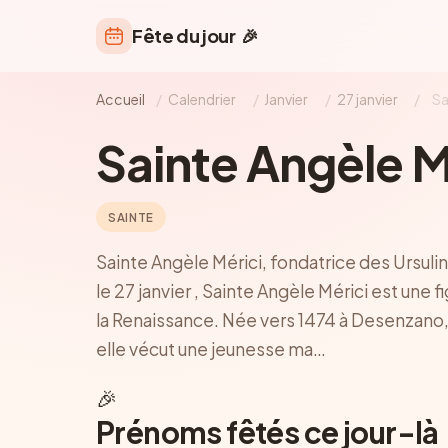
Fête du jour
🎉
Accueil
/
Calendrier
/
Janvier
/
27 janvier
/
Sa
Sainte Angèle M
SAINTE
Sainte Angèle Mérici, fondatrice des Ursul
le 27 janvier , Sainte Angèle Mérici est une 
la Renaissance. Née vers 1474 à Desenzano, su
elle vécut une jeunesse ma…
🎉
Prénoms fêtés ce jour-là