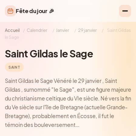
Fête du jour
🎉
Accueil
/
Calendrier
/
Janvier
/
29 janvier
/
Saint Gildas
le Sage
Saint Gildas le Sage
SAINT
Saint Gildas le Sage Vénéré le 29 janvier , Saint
Gildas , surnommé "le Sage", est une figure majeure
du christianisme celtique du VIe siècle. Né vers la fin
du Ve siècle sur l'île de Bretagne (actuelle Grande-
Bretagne), probablement en Écosse, il fut le
témoin des bouleversement…