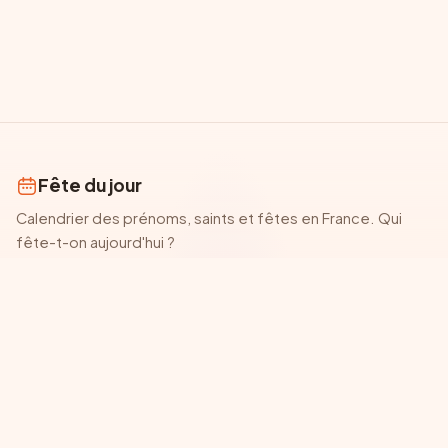
Fête du jour
Calendrier des prénoms, saints et fêtes en France. Qui
fête-t-on aujourd'hui ?
AUJOURD'HUI
CALENDRIER
Fête du jour
Tous les mois
Fête de demain
Calendrier de
juillet
MESSAGES
EXPLORER
Messages de bonne fête
Prénoms à fêter aujourd'hui