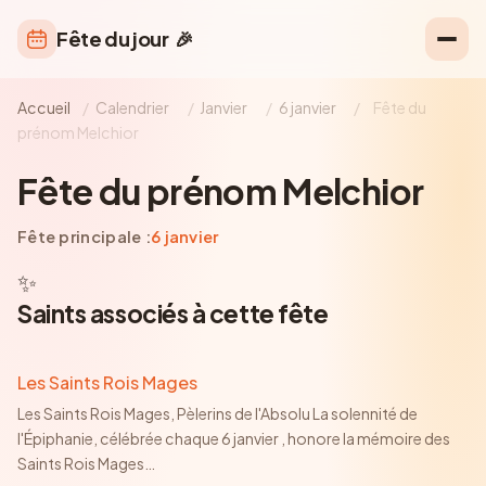
Fête du jour
🎉
Accueil
/
Calendrier
/
Janvier
/
6 janvier
/
Fête du
prénom Melchior
Fête du prénom Melchior
Fête principale :
6 janvier
✨
Saints associés à cette fête
Les Saints Rois Mages
Les Saints Rois Mages, Pèlerins de l'Absolu La solennité de
l'Épiphanie, célébrée chaque 6 janvier , honore la mémoire des
Saints Rois Mages
…