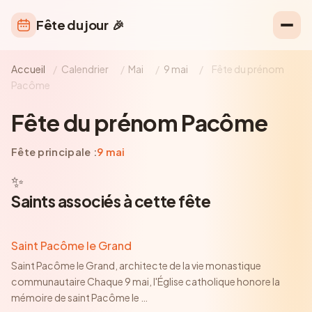
Fête du jour
🎉
Accueil
/
Calendrier
/
Mai
/
9 mai
/
Fête du prénom
Pacôme
Fête du prénom Pacôme
Fête principale :
9 mai
✨
Saints associés à cette fête
Saint Pacôme le Grand
Saint Pacôme le Grand, architecte de la vie monastique
communautaire Chaque 9 mai, l'Église catholique honore la
mémoire de saint Pacôme le
…